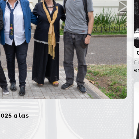
F
e
2025 a las