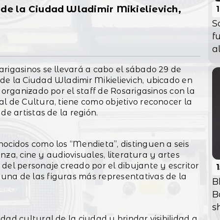
de la Ciudad Wladimir Mikielievich,
S
f
a
arigasinos se llevará a cabo el sábado 29 de
de la Ciudad Wladimir Mikielievich, ubicado en
 organizado por el staff de Rosarigasinos con la
l de Cultura, tiene como objetivo reconocer la
de artistas de la región.
ocidos como los “Mendieta”, distinguen a seis
danza, cine y audiovisuales, literatura y artes
del personaje creado por el dibujante y escritor
una de las figuras más representativas de la
B
B
sh
dad cultural de la ciudad y brindar visibilidad a