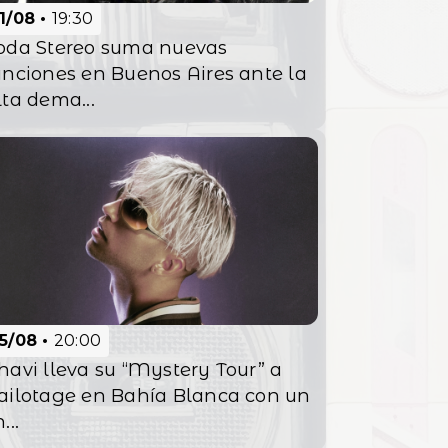
11/08
19:30
oda Stereo suma nuevas
unciones en Buenos Aires ante la
lta dema...
15/08
20:00
havi lleva su “Mystery Tour” a
ailotage en Bahía Blanca con un
...