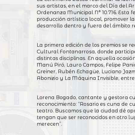
sus artistas, en el marco del Día del Ar
Ordenanza Municipal N° 10.716. Esta f
producción artística local, promover la
desarrollo dentro y fuera del ámbito r
La primera edición de los premios se r
Cultural Fontanarrosa, donde partici
distintas disciplinas. En aquella oca
Manú Piró, Lauro Campos, Felipe Panich
Greiner, Rubén Echagüe, Luciano Jazmí
Abonizio y La Máquina Invisible, entre 
Lorena Bogado, cantante y gestora cul
reconocimiento: “Rosario es cuna de cul
teatro. Buscamos que la ciudad dé opo
tengan que ser reconocidos en otro lu
merecen”.