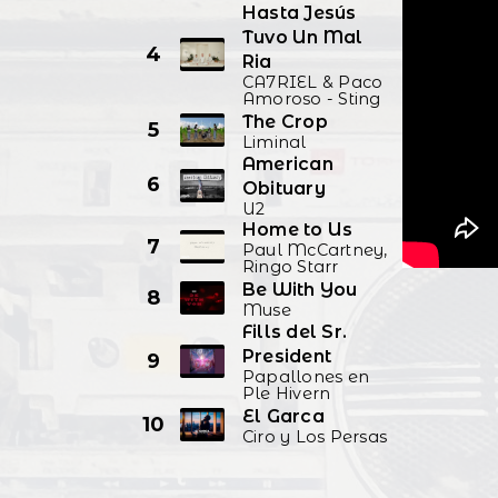
Hasta Jesús
Tuvo Un Mal
4
Ria
CA7RIEL & Paco
Amoroso - Sting
The Crop
5
Liminal
American
6
Obituary
U2
Home to Us
7
Paul McCartney,
Ringo Starr
Be With You
8
Muse
Fills del Sr.
President
9
Papallones en
Ple Hivern
El Garca
10
Ciro y Los Persas