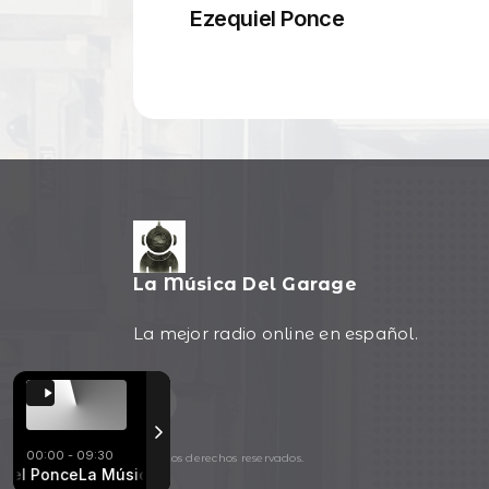
La Música Del Garage
La mejor radio online en español.
00:00 - 09:30
Todos los derechos reservados.
mastered)
Ponce
La Música Del Garage con Ezequiel Ponce
Eurythmics - Sweet Dreams (Are Made of This) (Remas