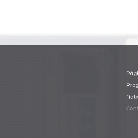
Pági
Pro
Noti
Con
tered)