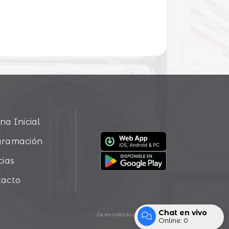
na Inicial
gramación
cias
tacto
Chat en vivo
Desarrollado por
Online:
0