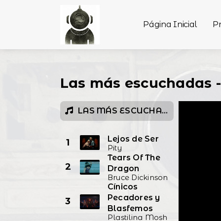
Página Inicial
P
Las más escuchadas 
LAS MÁS ESCUCHADAS
Lejos de Ser
1
Pity
Tears Of The
2
Dragon
Bruce Dickinson
Cínicos
Pecadores y
3
Blasfemos
Plastilina Mosh