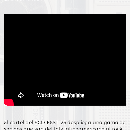
El cartel del ECO-FEST ’25 despliega una gama de
sonidos que van del folk latinoamericano al rock