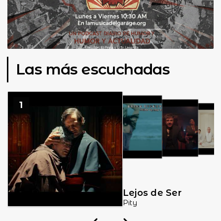
Las más escuchadas
1
2
3
4
Lejos de Ser
Pity