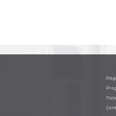
Pági
Pro
Noti
Con