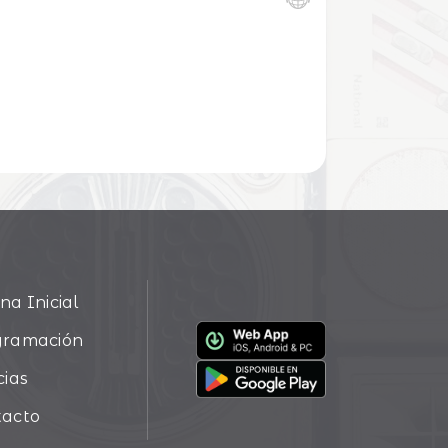
na Inicial
gramación
cias
tacto