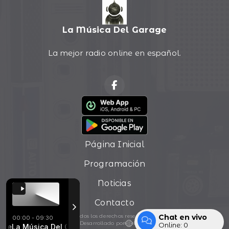
La Música Del Garage
La mejor radio online en español.
Página Inicial
Programación
Noticias
Contacto
Chat en vivo
Todos los derechos reservados.
00:00 - 09:30
Desarrollado por
Online:
0
dvayne - Happy
La Música Del Garage con Ezequiel Ponce