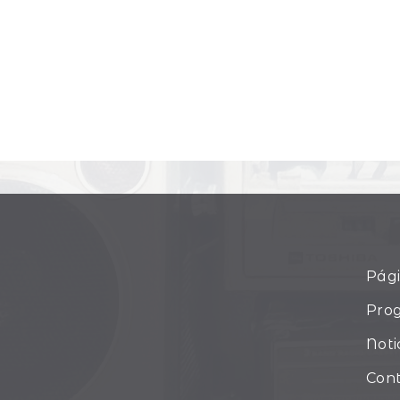
Pági
Pro
Noti
Con