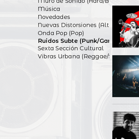
Muro de Sonido (Hard/Blues)
Música
Novedades
Nuevas Distorsiones (Alt&Indie)
Onda Pop (Pop)
Ruidos Subte (Punk/Garage)
Sexta Sección Cultural
Vibras Urbana (Reggae/Ska)