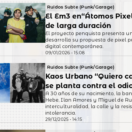
Ruidos Subte (Punk/Garage)
El Em3 en“Átomos Pixe
de larga duración
El proyecto penquista presenta un
desarrolla su propuesta de pixel p
digital contemporánea.
09/01/2026 • 15:08
Ruidos Subte (Punk/Garage)
Kaos Urbano “Quiero ca
se planta contra el odi
A 30 años de su nacimiento, la ba
Hebe, Ilan Amores y Miguel de Rud
interculturalidad, la calle y la resi
intolerancia.
29/12/2025 • 14:15