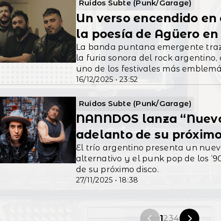
Ruidos Subte (Punk/Garage)
Un verso encendido en 
la poesía de Agüero en
La banda puntana emergente traza
la furia sonora del rock argentino
uno de los festivales más emblemát
16/12/2025 • 23:52
Ruidos Subte (Punk/Garage)
NANNDOS lanza “Nuevo 
adelanto de su próxim
El trío argentino presenta un nuevo
alternativo y el punk pop de los ’9
de su próximo disco.
27/11/2025 • 18:38
1
2
3
4