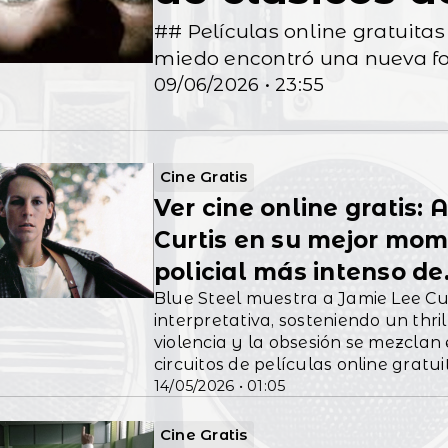
## Películas online gratuitas
todavía qu...
miedo encontró una nueva f
09/06/2026 • 23:55
Cine Gratis
Ver cine online gratis:
Curtis en su mejor mome
policial más intenso de.
Blue Steel muestra a Jamie Lee C
interpretativa, sosteniendo un thril
violencia y la obsesión se mezclan
circuitos de películas online grat
14/05/2026 • 01:05
compartido en comunidades como 
Youtube
Cine Gratis