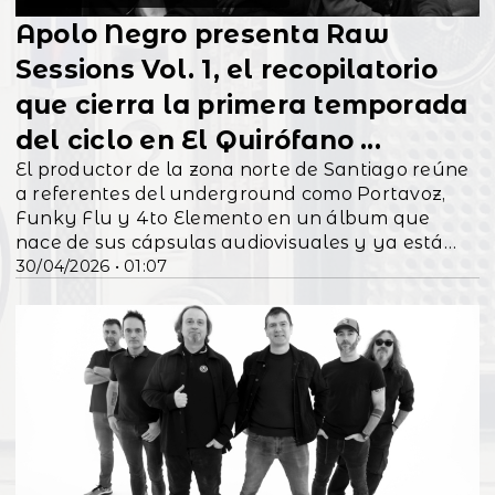
Apolo Negro presenta Raw
Sessions Vol. 1, el recopilatorio
que cierra la primera temporada
del ciclo en El Quirófano ...
El productor de la zona norte de Santiago reúne
a referentes del underground como Portavoz,
Funky Flu y 4to Elemento en un álbum que
nace de sus cápsulas audiovisuales y ya está
30/04/2026 • 01:07
disponible en plataformas digitales