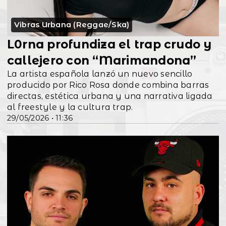
Vibras Urbana (Reggae/Ska)
L0rna profundiza el trap crudo y
callejero con “Marimandona”
La artista española lanzó un nuevo sencillo
producido por Rico Rosa donde combina barras
directas, estética urbana y una narrativa ligada
al freestyle y la cultura trap.
29/05/2026 • 11:36