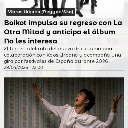
Vibras Urbana (Reggae/Ska)
Boikot impulsa su regreso con La
Otra Mitad y anticipa el álbum
No les interesa
El tercer adelanto del nuevo disco suma una
colaboración con Kaos Urbano y acompaña una
gira por festivales de España durante 2026
29/04/2026 • 22:00