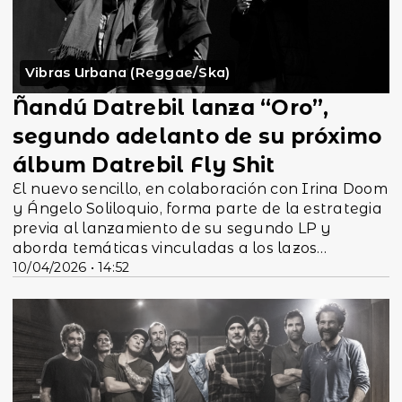
Vibras Urbana (Reggae/Ska)
Ñandú Datrebil lanza “Oro”,
segundo adelanto de su próximo
álbum Datrebil Fly Shit
El nuevo sencillo, en colaboración con Irina Doom
y Ángelo Soliloquio, forma parte de la estrategia
previa al lanzamiento de su segundo LP y
aborda temáticas vinculadas a los lazos
10/04/2026 • 14:52
personales y la familia elegida