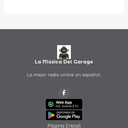
La Música Del Garage
La mejor radio online en español.
Página Inicial