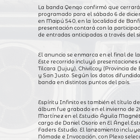
La banda Qenqo confirmó que cerrará 
programado para el sábado 6 de diciem
en Maipú 540, en la localidad de Banf
presentación contará con la particip
de entradas anticipadas a través del s
El anuncio se enmarca en el final de la
Este recorrido incluyó presentaciones
Tilcara (Jujuy), Chivilcoy (Provincia d
y San Justo. Según los datos difundidos
banda en distintos puntos del país.
Espíritu Infinito es también el título 
álbum fue grabado en el invierno de 2
Martínez en el Estudio Águila Magnéti
cargo de Daniel Osorio en El Ángel Es
Faders Estudio. El lanzamiento incluye
Nómade e Invocación, con Plexo selecc