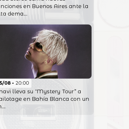
unciones en Buenos Aires ante la
lta dema...
15/08
20:00
havi lleva su “Mystery Tour” a
ailotage en Bahía Blanca con un
...