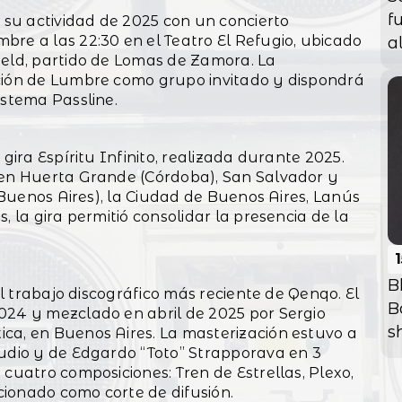
f
su actividad de 2025 con un concierto
a
bre a las 22:30 en el Teatro El Refugio, ubicado
ield, partido de Lomas de Zamora. La
ación de Lumbre como grupo invitado y dispondrá
istema Passline.
 gira Espíritu Infinito, realizada durante 2025.
 en Huerta Grande (Córdoba), San Salvador y
e Buenos Aires), la Ciudad de Buenos Aires, Lanús
, la gira permitió consolidar la presencia de la
B
del trabajo discográfico más reciente de Qenqo. El
B
024 y mezclado en abril de 2025 por Sergio
sh
ca, en Buenos Aires. La masterización estuvo a
tudio y de Edgardo “Toto” Strapporava en 3
 cuatro composiciones: Tren de Estrellas, Plexo,
ionado como corte de difusión.