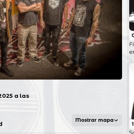
F
e
2025 a las
Mostrar mapa
d
S