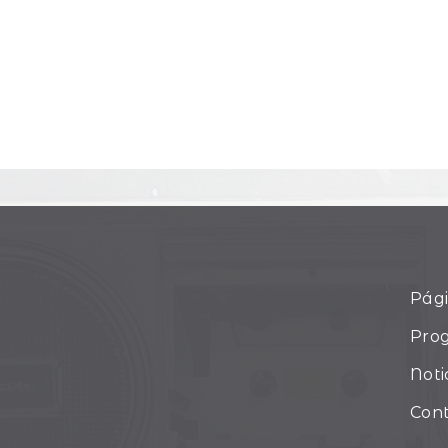
Pági
Pro
Noti
Con