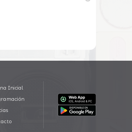
na Inicial
gramación
cias
tacto