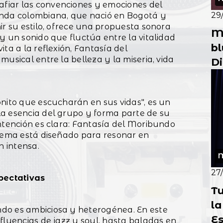
fiar las convenciones y emociones del
29
anda colombiana, que nació en Bogotá y
ir su estilo, ofrece una propuesta sonora
M
y un sonido que fluctúa entre la vitalidad
bl
ta a la reflexión, Fantasía del
usical entre la belleza y la miseria, vida
Di
nito que escucharán en sus vidas", es un
a esencia del grupo y forma parte de su
intención es clara: Fantasía del Moribundo
 tema está diseñado para resonar en
 intensa.
M
27
pectativas
Tu
la
do es ambiciosa y heterogénea. En este
Es
fluencias de jazz y soul, hasta baladas en