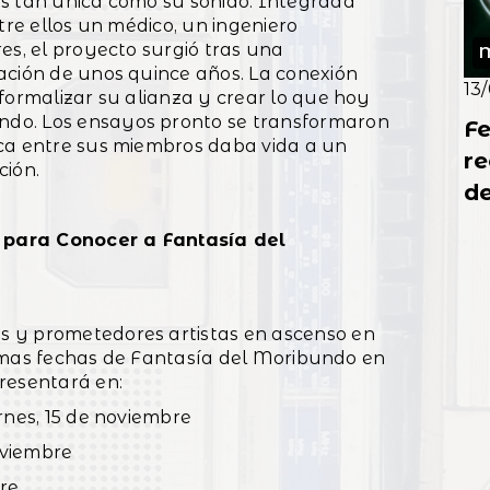
s tan única como su sonido. Integrada
tre ellos un médico, un ingeniero
es, el proyecto surgió tras una
M
ación de unos quince años. La conexión
13
formalizar su alianza y crear lo que hoy
do. Los ensayos pronto se transformaron
Fe
ica entre sus miembros daba vida a un
re
ción.
de
 para Conocer a Fantasía del
 y prometedores artistas en ascenso en
róximas fechas de Fantasía del Moribundo en
resentará en:
rnes, 15 de noviembre
oviembre
bre