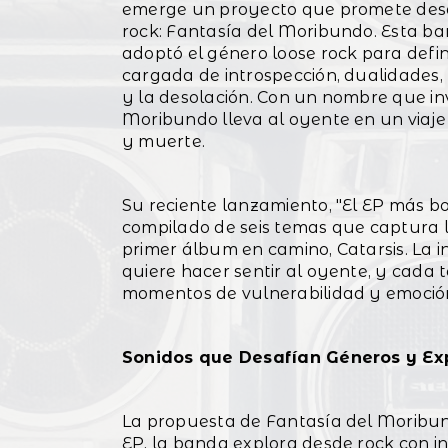
emerge un proyecto que promete desa
rock: Fantasía del Moribundo. Esta b
adoptó el género loose rock para defin
cargada de introspección, dualidades, 
y la desolación. Con un nombre que invi
Moribundo lleva al oyente en un viaje m
y muerte.
Su reciente lanzamiento, "El EP más bo
compilado de seis temas que captura l
primer álbum en camino, Catarsis. La 
quiere hacer sentir al oyente, y cada
momentos de vulnerabilidad y emoción
Sonidos que Desafían Géneros y Ex
La propuesta de Fantasía del Moribun
EP, la banda explora desde rock con in