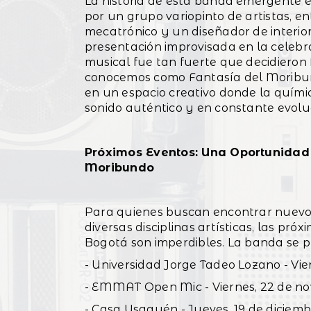
La historia de esta banda emergente e
por un grupo variopinto de artistas, en
mecatrónico y un diseñador de interior
presentación improvisada en la celebr
musical fue tan fuerte que decidieron 
conocemos como Fantasía del Moribun
en un espacio creativo donde la quím
sonido auténtico y en constante evolu
Próximos Eventos: Una Oportunidad
Moribundo
Para quienes buscan encontrar nuevos
diversas disciplinas artísticas, las p
Bogotá son imperdibles. La banda se p
- Universidad Jorge Tadeo Lozano - Vie
- EMMAT Open Mic - Viernes, 22 de n
- Casa Usaquén - Jueves, 19 de diciem