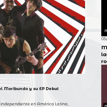
M
05
Mu
la
ro
el Moribundo y su EP Debut
 independiente en América Latina,
M