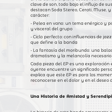
clave de son, todo bajo el influjo de s
destacan Soda Stereo, Cerati, Muse, y 
carácter:
- Pelea en vano: un tema enérgico y p
y visceral del grupo
- Ciclo perfecto: con influencias de jaz
que define a la banda
- La fantasía del moribundo: una bala
dramatismo y la melancolía necesarios
Cada pieza del EP es una exploración 
oyente encuentre un significado pers
explica que este EP es para los mome
reconocerse en el dolor y en el deseo 
Una Historia de Amistad y Serendip