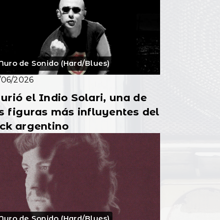
uro de Sonido (Hard/Blues)
/06/2026
rió el Indio Solari, una de
s figuras más influyentes del
ck argentino
uro de Sonido (Hard/Blues)