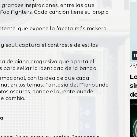
us grandes inspiraciones, entre las que
p
Foo Fighters. Cada canción tiene su propio
otente, que expone la faceta más rockera
z y soul, captura el contraste de estilos
M
da de piano progresiva que aporta el
25
 para sellar la identidad de la banda
Lo
emocional, con la idea de que cada
si
onal en los temas. Fantasía del Moribundo
ntos oscuros, donde el oyente puede
de
de cambio.
So
ia