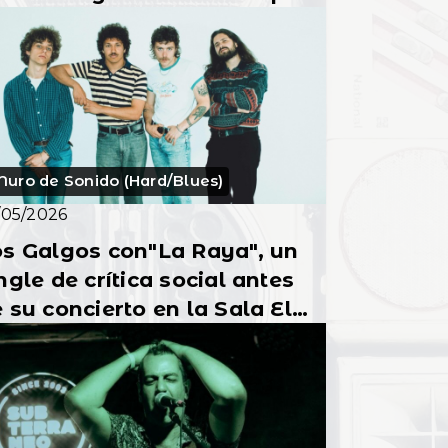
ara la banda
uro de Sonido (Hard/Blues)
/05/2026
s Galgos con"La Raya", un
ngle de crítica social antes
 su concierto en la Sala El
l