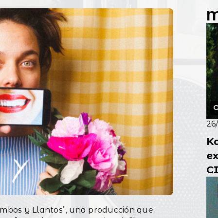
M
O
26
K
ex
C
po
mbos y Llantos”, una producción que