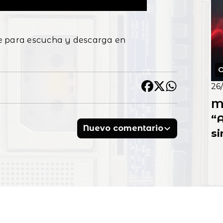
e para escucha y descarga en
O
26
M
“
Nuevo comentario
si
em
p