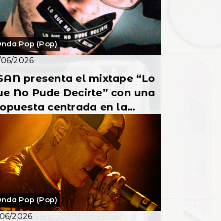
nda Pop (Pop)
/06/2026
SAN presenta el mixtape “Lo
ue No Pude Decirte” con una
opuesta centrada en la
oducción y la participación
 s...
nda Pop (Pop)
/06/2026