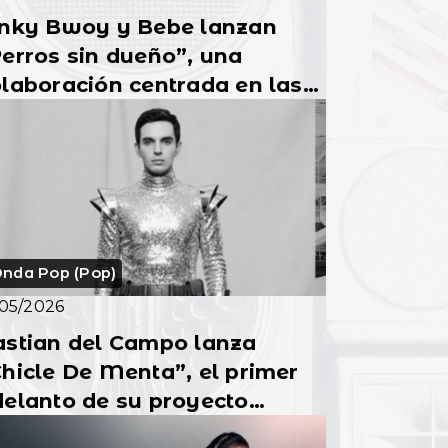
inky Bwoy y Bebe lanzan
erros sin dueño”, una
laboración centrada en las
laciones libres de ataduras
nda Pop (Pop)
/05/2026
astian del Campo lanza
hicle De Menta”, el primer
elanto de su proyecto
sical “El Reino”