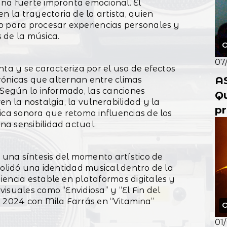
na fuerte impronta emocional. El
la trayectoria de la artista, quien
o para procesar experiencias personales y
 de la música.
O
07
nta y se caracteriza por el uso de efectos
A
trónicas que alternan entre climas
 Según lo informado, las canciones
Q
n la nostalgia, la vulnerabilidad y la
pr
ica sonora que retoma influencias de los
pr
a sensibilidad actual.
de
una síntesis del momento artístico de
solidó una identidad musical dentro de la
iencia estable en plataformas digitales y
isuales como “Envidiosa” y “El Fin del
e 2024 con Mila Farrás en “Vitamina”
O
.
01