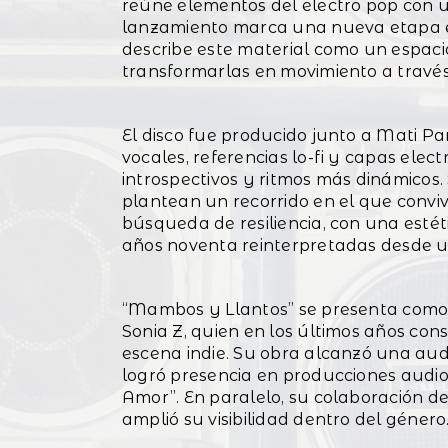
reúne elementos del electro pop con u
lanzamiento marca una nueva etapa en 
describe este material como un espaci
transformarlas en movimiento a través
El disco fue producido junto a Mati Pa
vocales, referencias lo-fi y capas elec
introspectivos y ritmos más dinámicos.
plantean un recorrido en el que convive
búsqueda de resiliencia, con una estét
años noventa reinterpretadas desde un
“Mambos y Llantos” se presenta como 
Sonia Z, quien en los últimos años con
escena indie. Su obra alcanzó una aud
logró presencia en producciones audiov
Amor”. En paralelo, su colaboración d
amplió su visibilidad dentro del género