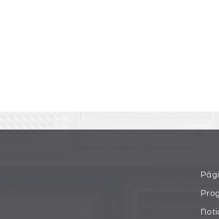
Pági
Pro
Noti