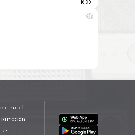
na Inicial
gramación
cias