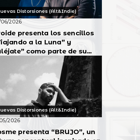
uevas Distorsiones (Alt&Indie)
/06/2026
oide presenta los sencillos
iajando a la Luna” y
léjate” como parte de su
lbum debut
uevas Distorsiones (Alt&Indie)
/05/2026
osme presenta “BRUJO”, un