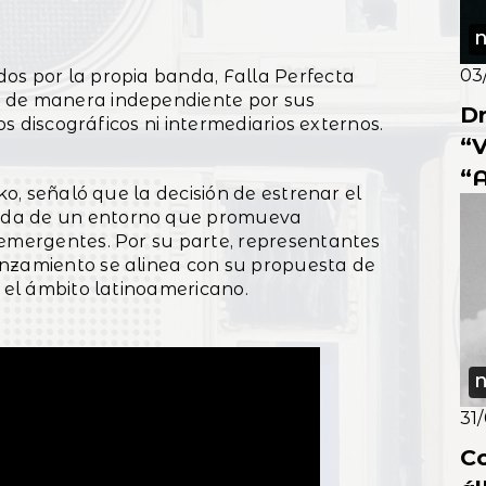
N
03
os por la propia banda, Falla Perfecta
o de manera independiente por sus
Dr
los discográficos ni intermediarios externos.
“V
“A
ko, señaló que la decisión de estrenar el
á
eda de un entorno que promueva
 emergentes. Por su parte, representantes
anzamiento se alinea con su propuesta de
n el ámbito latinoamericano.
N
31
C