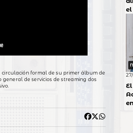
ál
el
p
N
 circulación formal de su primer álbum de
27
o general de servicios de streaming dos
El
ivo.
Ac
en
u