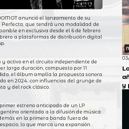
la
M
 DOMOT anunció el lanzamiento de su
la Perfecta, que tendrá una modalidad de
ponible en exclusiva desde el 6 de febrero
brero a plataformas de distribución digital
p.
N
03
y activo en el circuito independiente de
La
mer larga duración, compuesto por 11
dida, el álbum amplía la propuesta sonora
añ
do en 2024, con influencias del grunge de
y 
a y del rock clásico.
Vi
primer estreno anticipado de un LP
entina orientada a la difusión de música
demás en la primera banda fuera de
 espacio, lo que marca una expansión