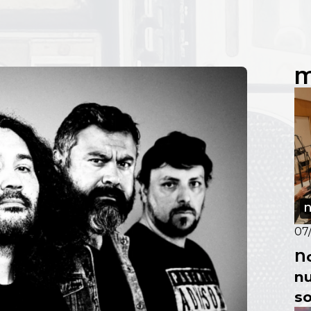
M
N
07
No
nu
s