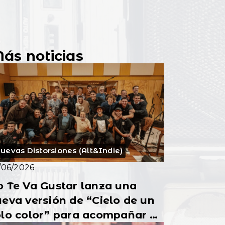
ás noticias
uevas Distorsiones (Alt&Indie)
/06/2026
 Te Va Gustar lanza una
eva versión de “Cielo de un
olo color” para acompañar a