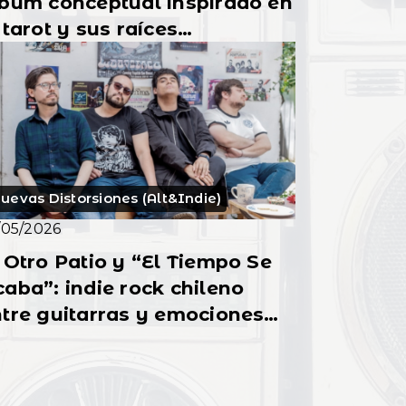
bum conceptual inspirado en
 tarot y sus raíces
uertorriqueñas
uevas Distorsiones (Alt&Indie)
/05/2026
 Otro Patio y “El Tiempo Se
aba”: indie rock chileno
tre guitarras y emociones
rgentes