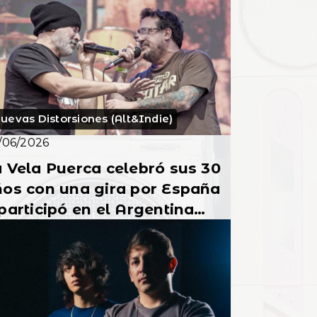
 selección uruguaya en el
undial
uevas Distorsiones (Alt&Indie)
/06/2026
 Vela Puerca celebró sus 30
os con una gira por España
participó en el Argentina
bra Fest