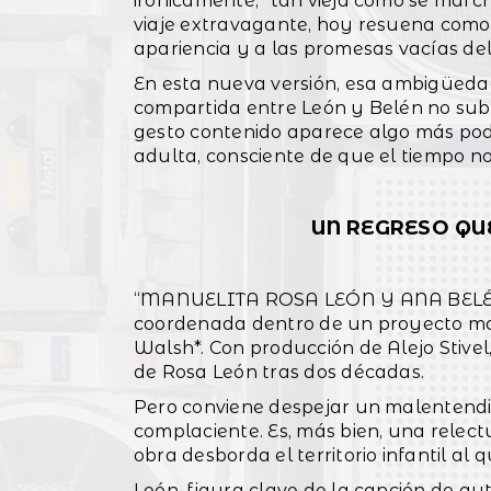
irónicamente, “tan vieja como se march
viaje extravagante, hoy resuena como u
apariencia y a las promesas vacías del
En esta nueva versión, esa ambigüedad 
compartida entre León y Belén no subr
gesto contenido aparece algo más pod
adulta, consciente de que el tiempo no
UN REGRESO QU
“MANUELITA ROSA LEÓN Y ANA BELÉN” 
coordenada dentro de un proyecto ma
Walsh*. Con producción de Alejo Stivel
de Rosa León tras dos décadas.
Pero conviene despejar un malentendid
complaciente. Es, más bien, una rele
obra desborda el territorio infantil al
León, figura clave de la canción de au