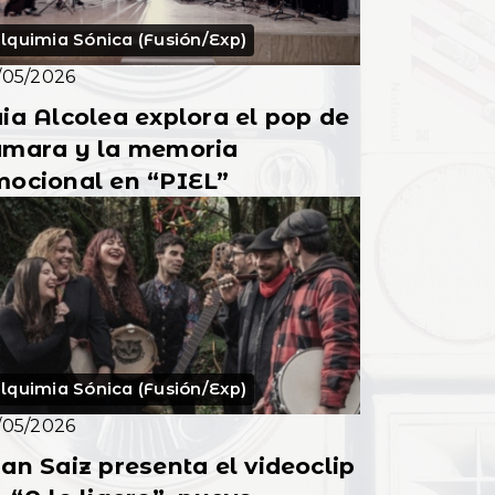
lquimia Sónica (Fusión/Exp)
/05/2026
ia Alcolea explora el pop de
ámara y la memoria
mocional en “PIEL”
lquimia Sónica (Fusión/Exp)
/05/2026
an Saiz presenta el videoclip