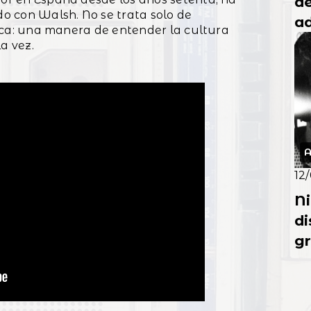
de
o con Walsh. No se trata solo de
ad
ética: una manera de entender la cultura
T
a vez.
A
12
Ni
di
g