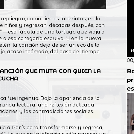
la
epliegan, como ciertos laberintos, en la
e niños y regresan, décadas después, con
a” —esa fábula de una tortuga que viaja a
 a esa categoría esquiva. Y en la nueva
lén, la canción deja de ser un eco de la
A
jo, acaso incómodo, del paso del tiempo.
08
R
CANCIÓN QUE MUTA CON QUIEN LA
CUCHA
p
es
á
a fue ingenuo. Bajo la apariencia de lo
gunda lectura: una reflexión delicada
E
aciones y las contradicciones sociales.
iaja a París para transformarse y regresa,