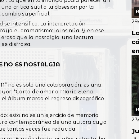
ó”. Lo que en la infancia podía parecer un
na crítica sutil a la obsesión por la
A
 cambio superficial.
29
se intensifica. La interpretación
aya el dramatismo: lo insinúa. Y en ese
La
eroso que la nostalgia: una lectura
c
 se disfraza.
e
E NO ES NOSTALGIA
no es solo una colaboración; es una
yor: *Carta de amor a María Elena
, el álbum marca el regreso discográfico
A
o: esto no es un ejercicio de memoria
23
ctura contemporánea de una autora cuya
 que tantas veces fue reducida.
Ju
tor en España desde los años setenta, ha