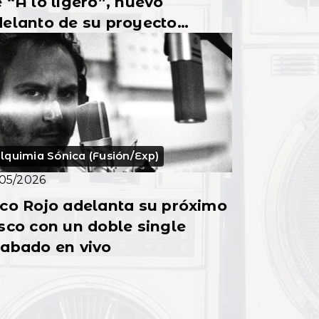
 “A lo ligero”, nuevo
elanto de su proyecto
añedor
lquimia Sónica (Fusión/Exp)
/05/2026
co Rojo adelanta su próximo
sco con un doble single
rabado en vivo