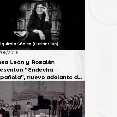
 tradición flamenca
lquimia Sónica (Fusión/Exp)
/06/2026
osa León y Rozalén
resentan “Endecha
pañola”, nuevo adelanto del
lbum homenaje a María
lena Walsh