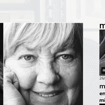
M
A
26
M
en
m