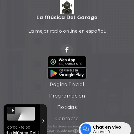
La Música Del Garage
La mejor radio online en español.
Página Inicial
Programación
Noticias
Contacto
Chat en vivo
Todos los derechos reservados.
00:00 - 16:00
Desarrollado por
Online:
0
e
oe Walsh - Life_s Been Good
La Música Del Garage con Ezequiel Ponce