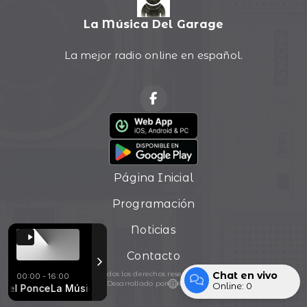
La Música Del Garage
La mejor radio online en español.
Página Inicial
Programación
Noticias
Contacto
Chat en vivo
Todos los derechos reservados.
00:00 - 16:00
Desarrollado por
Online:
0
el Ponce
ol
Britny Fox - Girlschool
La Música Del Garage con Ezequiel Ponce
Entrar