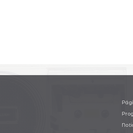
Pági
Pro
Noti