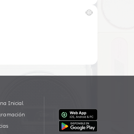
na Inicial
gramación
cias