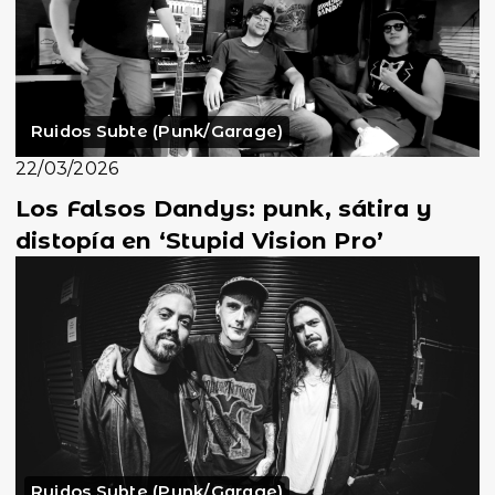
Ruidos Subte (Punk/Garage)
22/03/2026
Los Falsos Dandys: punk, sátira y
distopía en ‘Stupid Vision Pro’
Ruidos Subte (Punk/Garage)