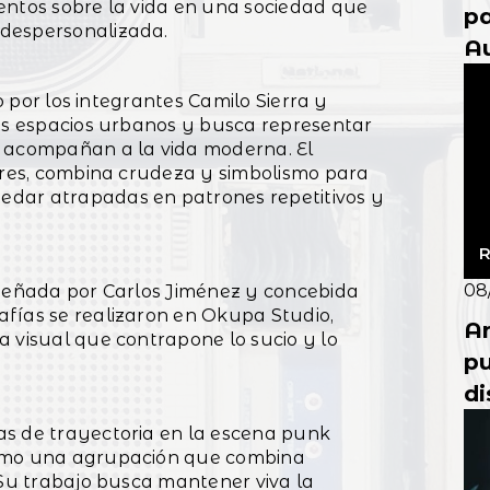
entos sobre la vida en una sociedad que
p
despersonalizada.
Au
c
do por los integrantes Camilo Sierra y
tos espacios urbanos y busca representar
e acompañan a la vida moderna. El
dores, combina crudeza y simbolismo para
dar atrapadas en patrones repetitivos y
R
08
iseñada por Carlos Jiménez y concebida
fías se realizaron en Okupa Studio,
An
 visual que contrapone lo sucio y lo
pu
di
as de trayectoria en la escena punk
como una agrupación que combina
 Su trabajo busca mantener viva la