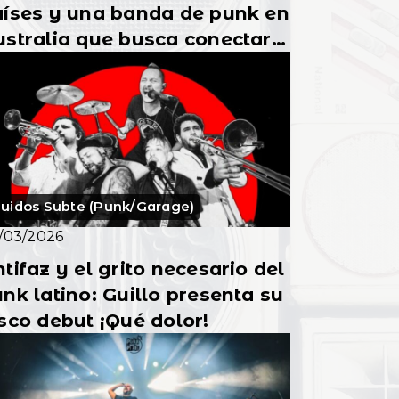
aíses y una banda de punk en
stralia que busca conectar
on Latinoamérica
uidos Subte (Punk/Garage)
/03/2026
tifaz y el grito necesario del
nk latino: Guillo presenta su
sco debut ¡Qué dolor!