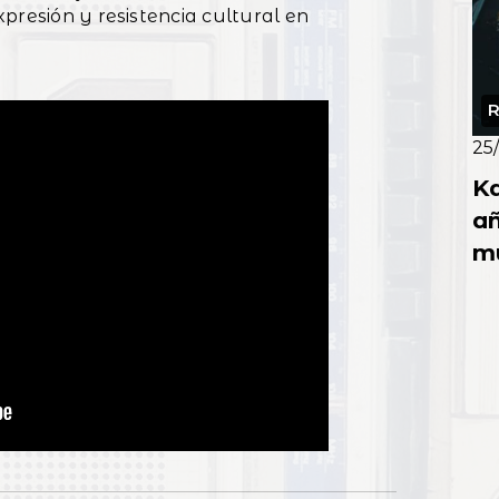
presión y resistencia cultural en
R
25
K
añ
mu