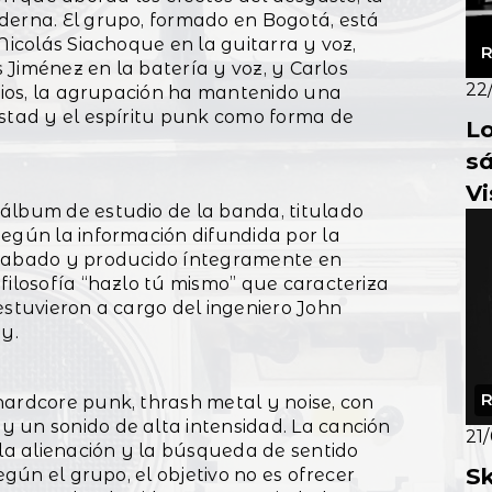
derna. El grupo, formado en Bogotá, está
Nicolás Siachoque en la guitarra y voz,
R
s Jiménez en la batería y voz, y Carlos
22
icios, la agrupación ha mantenido una
istad y el espíritu punk como forma de
Lo
sá
Vi
álbum de estudio de la banda, titulado
Según la información difundida por la
grabado y producido íntegramente en
filosofía “hazlo tú mismo” que caracteriza
estuvieron a cargo del ingeniero John
y.
R
hardcore punk, thrash metal y noise, con
 un sonido de alta intensidad. La canción
21
 la alienación y la búsqueda de sentido
Sk
egún el grupo, el objetivo no es ofrecer