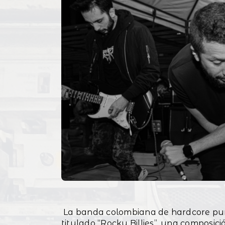
La banda colombiana de hardcore punk
titulado “Rocky Billies”, una composici