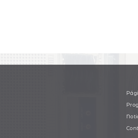
Pági
Pro
Noti
Con