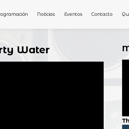
rogramación
Noticias
Eventos
Contacto
Qu
M
irty Water
Th