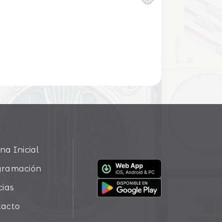
na Inicial
gramación
cias
tacto