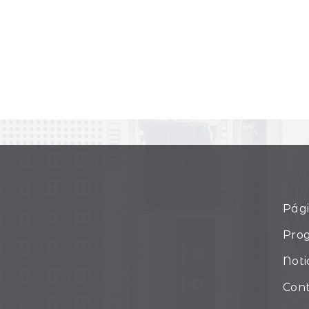
Pági
Pro
Noti
Con