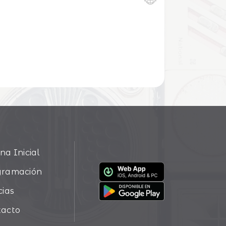
na Inicial
gramación
cias
tacto