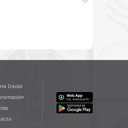
na Inicial
gramación
cias
tacto