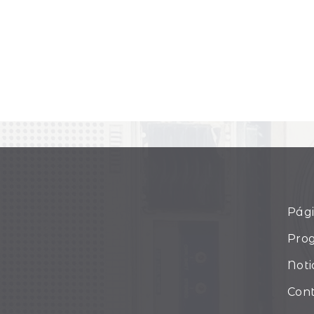
Pági
Pro
Noti
Con