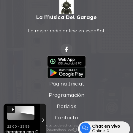
La Música Del Garage
La mejor radio online en español.
Página Inicial
Programación
Noticias
Contacto
Chat en vivo
Todos los derechos reservados.
22:00 - 23:59
Desarrollado por
Online:
0
ana - Full Moon
herniego con Gerardo Gonzalez