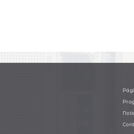
Pági
Pro
Noti
Con