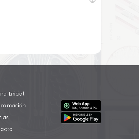
na Inicial
gramación
cias
tacto