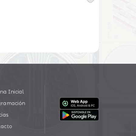
na Inicial
gramación
cias
tacto