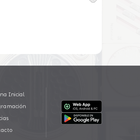
na Inicial
gramación
cias
tacto