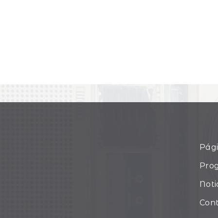
Pági
Pro
Noti
Con