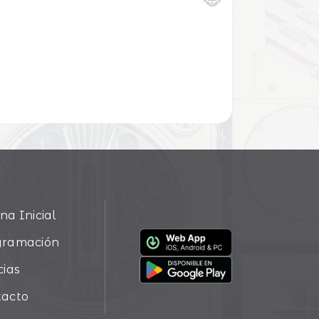
na Inicial
gramación
cias
tacto