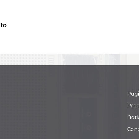
Pági
Pro
Noti
Con