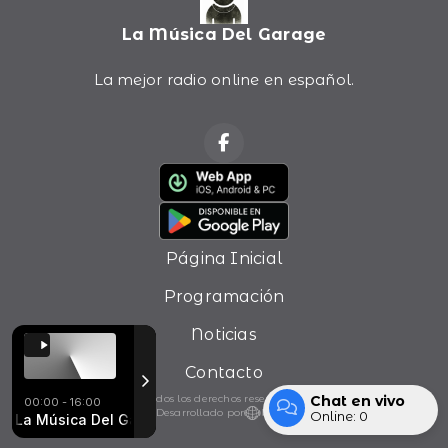
La Música Del Garage
La mejor radio online en español.
Página Inicial
Programación
Noticias
Contacto
Chat en vivo
Todos los derechos reservados.
00:00 - 16:00
Desarrollado por
Online:
0
La Música Del Garage con Ezequiel Ponce
Living Colour - Love Rears Its Ugly Head
Living Colour - Love R
La Música Del Garag
Entrar