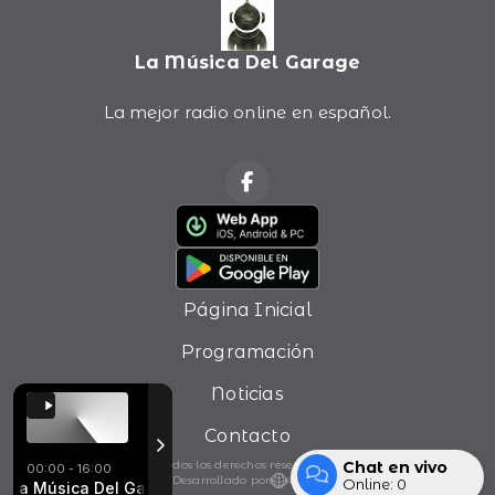
La Música Del Garage
La mejor radio online en español.
Página Inicial
Programación
Noticias
Contacto
Chat en vivo
Todos los derechos reservados.
00:00 - 16:00
Desarrollado por
Online:
0
La Música Del Garage con Ezequiel Ponce
Los Violadores - Mercado Indio
Los Violadores - Mercado Indio
La Música Del Garag