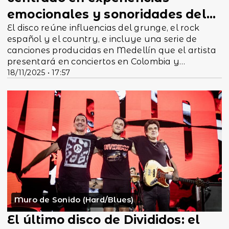
emocionales y sonoridades del
El disco reúne influencias del grunge, el rock
rock alte...
español y el country, e incluye una serie de
canciones producidas en Medellín que el artista
presentará en conciertos en Colombia y
18/11/2025 • 17:57
Latinoamérica.
Muro de Sonido (Hard/Blues)
El último disco de Divididos: el