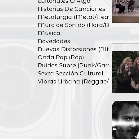
Editoriales O Algo
Historias De Canciones
Metalurgia (Metal/Heavy)
Muro de Sonido (Hard/Blues)
Música
Novedades
Nuevas Distorsiones (Alt&Indie)
Onda Pop (Pop)
Ruidos Subte (Punk/Garage)
Sexta Sección Cultural
Vibras Urbana (Reggae/Ska)