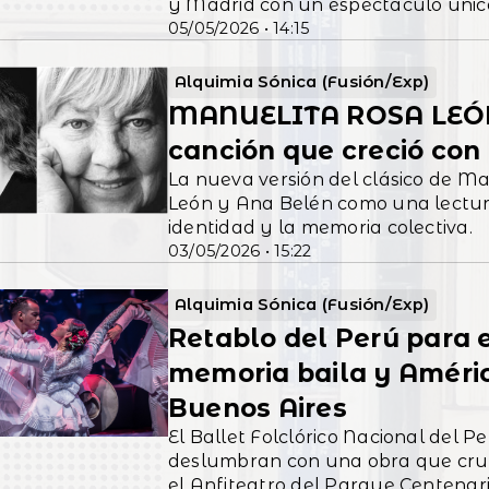
y Madrid con un espectáculo único
05/05/2026 • 14:15
Alquimia Sónica (Fusión/Exp)
MANUELITA ROSA LEÓN
canción que creció con
La nueva versión del clásico de Ma
León y Ana Belén como una lectur
identidad y la memoria colectiva.
03/05/2026 • 15:22
Alquimia Sónica (Fusión/Exp)
Retablo del Perú para 
memoria baila y Améric
Buenos Aires
El Ballet Folclórico Nacional del P
deslumbran con una obra que cru
el Anfiteatro del Parque Centenari