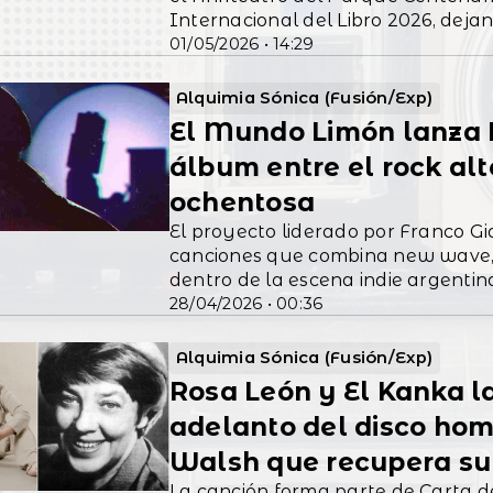
Internacional del Libro 2026, deja
01/05/2026 • 14:29
identidad, historia y presente lat
Alquimia Sónica (Fusión/Exp)
El Mundo Limón lanza P
álbum entre el rock alt
ochentosa
El proyecto liderado por Franco G
canciones que combina new wave,
dentro de la escena indie argentin
28/04/2026 • 00:36
Alquimia Sónica (Fusión/Exp)
Rosa León y El Kanka l
adelanto del disco ho
Walsh que recupera su
La canción forma parte de Carta 