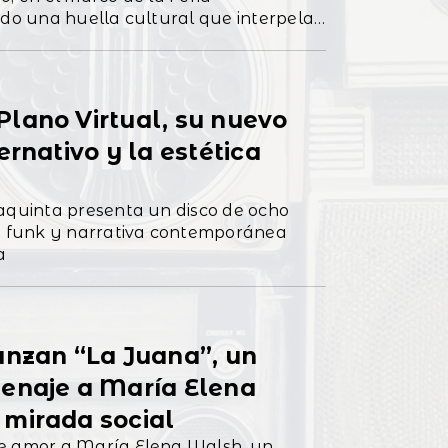
ndo una huella cultural que interpela
inoamericano
lano Virtual, su nuevo
ernativo y la estética
iaquinta presenta un disco de ocho
 funk y narrativa contemporánea
a
anzan “La Juana”, un
menaje a María Elena
 mirada social
de amor a María Elena Walsh, un