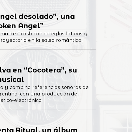
ngel desolado”, una
roken Angel”
tema de Arash con arreglos latinos y
ayectoria en la salsa romántica.
lva en “Cocotera”, su
musical
a y combina referencias sonoras de
rgentina, con una producción de
stico-electrónico.
enta Ritual, un álbum