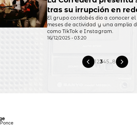
La Corredera presenta 
tras su irrupción en red
El grupo cordobés dio a conocer el 
meses de actividad y una amplia di
como TikTok e Instagram.
16/12/2025 • 03:20
1
2
3
4
5
...
8