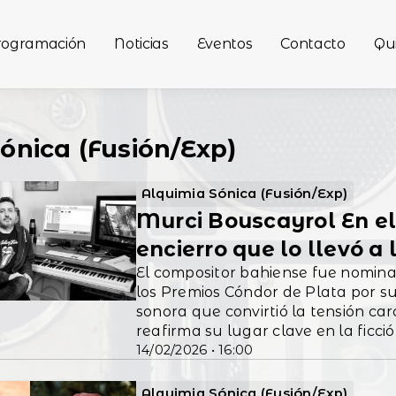
rogramación
Noticias
Eventos
Contacto
Qu
Sónica (Fusión/Exp)
Alquimia Sónica (Fusión/Exp)
Murci Bouscayrol En el 
encierro que lo llevó a
El compositor bahiense fue nomina
los Premios Cóndor de Plata por s
sonora que convirtió la tensión ca
reafirma su lugar clave en la fic
14/02/2026 • 16:00
Alquimia Sónica (Fusión/Exp)