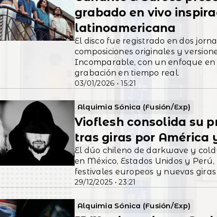
grabado en vivo inspira
latinoamericana
El disco fue registrado en dos jor
composiciones originales y versiones
Incomparable, con un enfoque en la
grabación en tiempo real.
03/01/2026 • 15:21
Alquimia Sónica (Fusión/Exp)
Vioflesh consolida su p
tras giras por América
El dúo chileno de darkwave y col
en México, Estados Unidos y Perú, 
festivales europeos y nuevas gira
29/12/2025 • 23:21
Alquimia Sónica (Fusión/Exp)